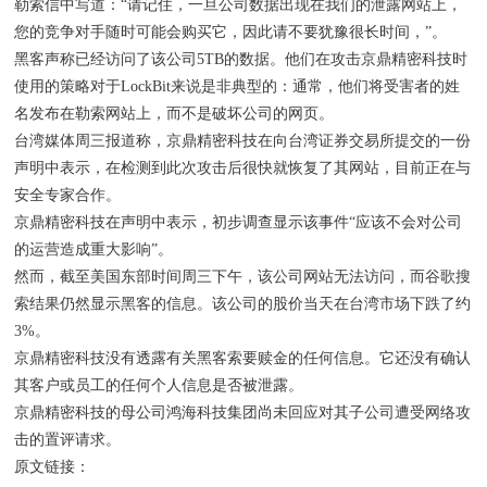
勒索信中写道：“请记住，一旦公司数据出现在我们的泄露网站上，
您的竞争对手随时可能会购买它，因此请不要犹豫很长时间，”。
黑客声称已经访问了该公司5TB的数据。他们在攻击京鼎精密科技时
使用的策略对于LockBit来说是非典型的：通常，他们将受害者的姓
名发布在勒索网站上，而不是破坏公司的网页。
台湾媒体周三报道称，京鼎精密科技在向台湾证券交易所提交的一份
声明中表示，在检测到此次攻击后很快就恢复了其网站，目前正在与
安全专家合作。
京鼎精密科技在声明中表示，初步调查显示该事件“应该不会对公司
的运营造成重大影响”。
然而，截至美国东部时间周三下午，该公司网站无法访问，而谷歌搜
索结果仍然显示黑客的信息。该公司的股价当天在台湾市场下跌了约
3%。
京鼎精密科技没有透露有关黑客索要赎金的任何信息。它还没有确认
其客户或员工的任何个人信息是否被泄露。
京鼎精密科技的母公司鸿海科技集团尚未回应对其子公司遭受网络攻
击的置评请求。
原文链接：