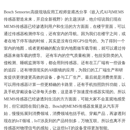
Bosch Sensortec高级现场应用工程师皇甫杰分享《嵌入式AI与MEMS
传感器塑造未来，开启全新视野》的主题演讲，他介绍说我们现在
MEMS传感器已经渗透到用户和生活的方方面面，在楼宇里面，可以
通过传感器检测停车位，还有室内的导航。因为我们在楼宇之间，或
者在地下停车场的时候，其实是没有任何GPS信号的。为了得到一个
室内的地图，或者更精确的配合室内地图做车载导航，就可以通过传
感器来做车载的惯导。 还有车内的空气质量检测，包括安防类的入
侵检测、睡眠监测等等，都会用到传感器。还有在工厂端有一些设备
的追踪，还有增强现实的AR眼镜的应用，为我们的工厂端生产和研
发提供更便捷更高效的设备，参与工厂生产。最后就是消费类里面，
可以用传感器计算一些更精确的卡路里，还有手机拍照防抖功能，以
及手机穿戴设备记录每天步数，这是基于加速度传感器实现的。所以
MEMS传感器已经渗透到生活的方方面面，可能大家不会直观地感受
到，但它就陪在我们身边。Bosch的MEMS传感器发展是从汽车开
始，慢慢拓展到消费领域，消费领域包括手机、穿戴产品，再渗透到
现在的IoT领域，IoT涉及到的产品特别多，万物互联。所以也离不开
传感器对物理信号的感知，让这些IoT的设备变得更加智能。