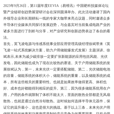
2023年9月26日，第11届年度EEVIA（易维讯）中国硬科技媒体论坛
暨产业链研创趋势展望研讨会在深圳圆满举办。此次活动邀请了国内
外领导企业和长期耕耘一线的专家大咖带来亮点议题，同时邀请众多
半导体行业媒体共同探讨发展趋势，与会嘉宾对当前集成电路产业的
诸多方面进行了剖析与分享，对产业研究和创新趋势表达了各自的看
法。
首先，英飞凌电源与传感系统事业部应用管理高级经理徐斌带来《英
飞凌一站式系统解决方案，助力户用储能爆发式发展》主题演讲。徐
斌表示,未来为减少碳排放一定要扩张新能源的应用包括风能、光伏
发电，因此储能也成为了现在比较热的赛道。关于户用储能系统的发
展徐斌认为，第一，未来光伏一定要搭配储能。第二，光伏储能电池
的容量，储能系统的体积大小，储能系统的重量，以及储能系统的成
本，所有这些相关的重要特性。也就是如果效率做得更高、体积也
好、成本也好都能得到相应的提升。第三，因为很多储能系统用在户
用，户用的条件就限制了体积不能太大，里面的散热全部都是无风扇
散热，也就是通过自然冷却散热。这时候如何选择半导体元器件，保
证它的温升最小，这也是很大的挑战。基于以上三条，未来光伏户用
储能系统的效率和功率密度是制约产品竞争力的重要因素。目前户用