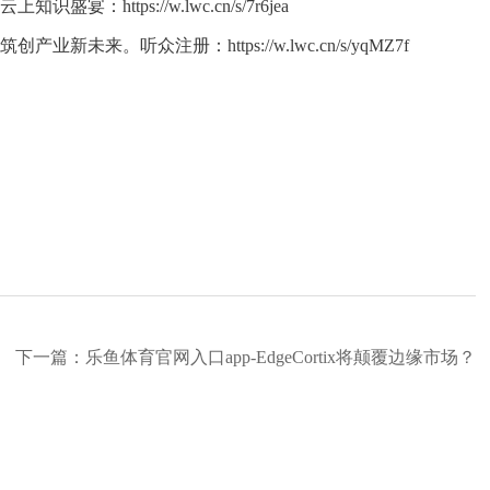
tps://w.lwc.cn/s/7r6jea
听众注册：https://w.lwc.cn/s/yqMZ7f
下一篇：乐鱼体育官网入口app-EdgeCortix将颠覆边缘市场？