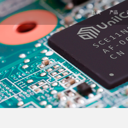
首 页
产品