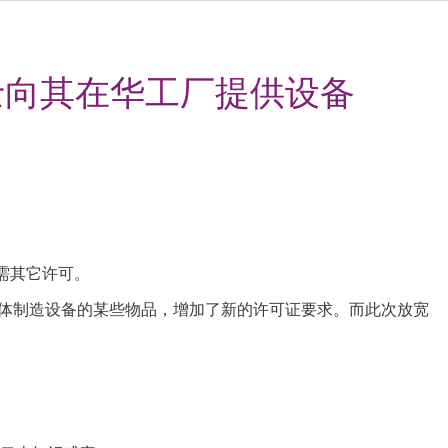
力士向其在华工厂提供设备
需其它许可。
导体制造设备的某些物品，增加了新的许可证要求。而此次放宽