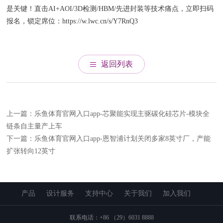
是关键！直击AI+AOI/3D检测/HBM/先进封装等技术痛点，立即扫码
报名，锁定席位：https://w.lwc.cn/s/Y7RnQ3
返回列表
上一篇：乐鱼体育官网入口app-芯聚能实现主驱碳化硅芯片-模块全
链条自主量产上车
下一篇：乐鱼体育官网入口app-恩智浦计划关闭多家8英寸厂，产能
扩张转向12英寸
产品
设计服务
支持中心
关于我们
加入我们
联系电话：+86 （29）6031 8888