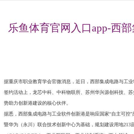
乐鱼体育官网入口app-西
据重庆市职业教育学会官微消息，近日，西部集成电路与工业
签约活动上，龙芯中科、中科物联所、苏州华兴源创科技、苏
势助力创新港建设的核心伙伴。
据悉，西部集成电路与工业软件创新港是响应国家“自主可控
暨华为（永川）联合技术创新中心为基础，规划建设用地213