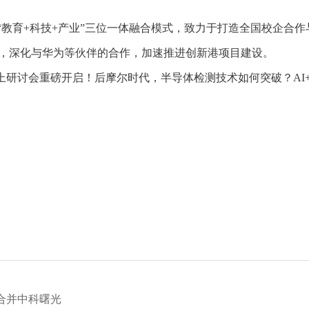
“教育+科技+产业”三位一体融合模式，致力于打造全国校企合
，深化与华为等伙伴的合作，加速推进创新港项目建设。
上研讨会重磅开启！后摩尔时代，半导体检测技术如何突破？AI+多维
收合并中科曙光