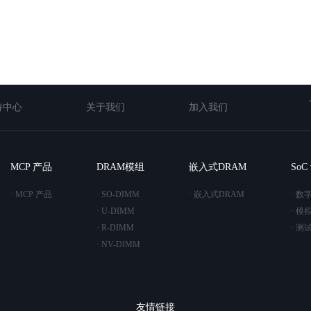
持中心
关于我们
加入我们
MCP 产品
DRAM模组
嵌入式DRAM
So
· MCP 产品
· SO-DIMM
· 嵌入式DRAM
· 数
· U-DIMM
· 模
· R-DIMM
· 测
· NV-DIMM
友情链接