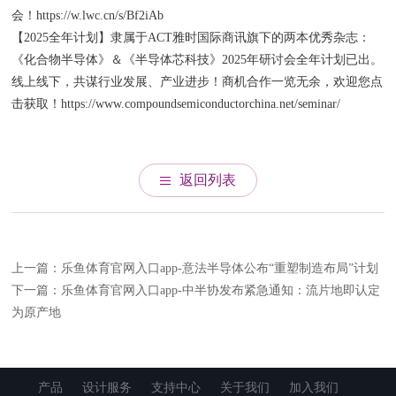
会！https://w.lwc.cn/s/Bf2iAb
【2025全年计划】隶属于ACT雅时国际商讯旗下的两本优秀杂志：
《化合物半导体》＆《半导体芯科技》2025年研讨会全年计划已出。
线上线下，共谋行业发展、产业进步！商机合作一览无余，欢迎您点
击获取！https://www.compoundsemiconductorchina.net/seminar/
返回列表
上一篇：乐鱼体育官网入口app-意法半导体公布“重塑制造布局”计划
下一篇：乐鱼体育官网入口app-中半协发布紧急通知：流片地即认定
为原产地
产品
设计服务
支持中心
关于我们
加入我们