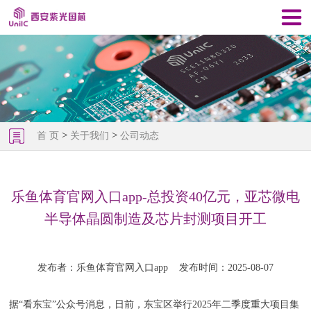
>
>
首 页
关于我们
公司动态
乐鱼体育官网入口app-总投资40亿元，亚芯微电
半导体晶圆制造及芯片封测项目开工
发布者：乐鱼体育官网入口app
发布时间：2025-08-07
据“看东宝”公众号消息，日前，东宝区举行2025年二季度重大项目集