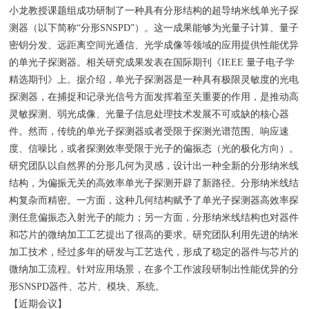
小龙教授课题组成功研制了一种具有分形结构的超导纳米线单光子探
测器（以下简称“分形SNSPD”）。这一成果能够为光量子计算、量子
密钥分发、远距离空间光通信、光学成像等领域的应用提供性能优异
的单光子探测器。相关研究成果发表在国际期刊《IEEE 量子电子学
精选期刊》上。据介绍，单光子探测器是一种具有极限灵敏度的光电
探测器，在捕捉和记录光信号方面发挥着至关重要的作用，是推动高
灵敏探测、弱光成像、光量子信息处理技术发展不可或缺的核心器
件。然而，传统的单光子探测器或者受限于探测光谱范围、响应速
度、信噪比，或者探测效率受限于光子的偏振态（光的极化方向）。
研究团队以自然界的分形几何为灵感，设计出一种全新的分形纳米线
结构，为偏振无关的高效率单光子探测开辟了新路径。分形纳米线结
构复杂而精密。一方面，这种几何结构赋予了单光子探测器高效率探
测任意偏振态入射光子的能力；另一方面，分形纳米线结构也对器件
和芯片的微纳加工工艺提出了很高的要求。研究团队利用先进的纳米
加工技术，经过多年的研发与工艺迭代，形成了稳定的器件与芯片的
微纳加工流程。针对应用场景，在多个工作波段研制出性能优异的分
形SNSPD器件、芯片、模块、系统。
【近期会议】