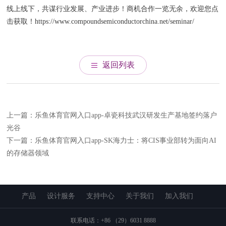
线上线下，共谋行业发展、产业进步！商机合作一览无余，欢迎您点
击获取！https://www.compoundsemiconductorchina.net/seminar/
返回列表
上一篇：乐鱼体育官网入口app-卓瓷科技武汉研发生产基地签约落户
光谷
下一篇：乐鱼体育官网入口app-SK海力士：将CIS事业部转为面向AI
的存储器领域
产品
设计服务
支持中心
关于我们
加入我们
联系电话：+86 （29）6031 8888