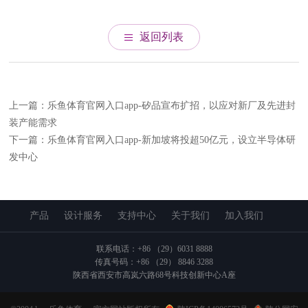
返回列表
上一篇：乐鱼体育官网入口app-矽品宣布扩招，以应对新厂及先进封
装产能需求
下一篇：乐鱼体育官网入口app-新加坡将投超50亿元，设立半导体研
发中心
产品
设计服务
支持中心
关于我们
加入我们
联系电话：+86 （29）6031 8888
传真号码：+86 （29） 8846 3288
陕西省西安市高岚六路68号科技创新中心A座