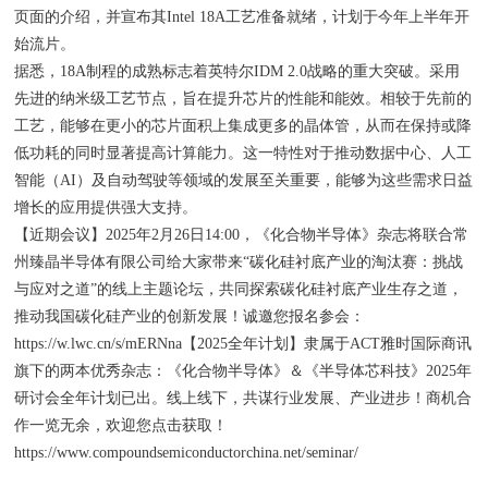
页面的介绍，并宣布其Intel 18A工艺准备就绪，计划于今年上半年开
始流片。
据悉，18A制程的成熟标志着英特尔IDM 2.0战略的重大突破。采用
先进的纳米级工艺节点，旨在提升芯片的性能和能效。相较于先前的
工艺，能够在更小的芯片面积上集成更多的晶体管，从而在保持或降
低功耗的同时显著提高计算能力。这一特性对于推动数据中心、人工
智能（AI）及自动驾驶等领域的发展至关重要，能够为这些需求日益
增长的应用提供强大支持。
【近期会议】2025年2月26日14:00，《化合物半导体》杂志将联合常
州臻晶半导体有限公司给大家带来“碳化硅衬底产业的淘汰赛：挑战
与应对之道”的线上主题论坛，共同探索碳化硅衬底产业生存之道，
推动我国碳化硅产业的创新发展！诚邀您报名参会：
https://w.lwc.cn/s/mERNna【2025全年计划】隶属于ACT雅时国际商讯
旗下的两本优秀杂志：《化合物半导体》＆《半导体芯科技》2025年
研讨会全年计划已出。线上线下，共谋行业发展、产业进步！商机合
作一览无余，欢迎您点击获取！
https://www.compoundsemiconductorchina.net/seminar/