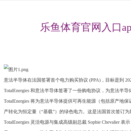
乐鱼体育官网入口app-T
意法半导体在法国签署首个电力购买协议 (PPA)，目标是到 202
TotalEnergies 和意法半导体签署了一份购电协议，为意法半导
TotalEnergies 将为意法半导体提供可再生能源（包括原产
产转化为恒定量（“基载”）的绿色电力。这是法国首次签订为
TotalEnergies 灵活电源与集成高级副总裁 Sophie