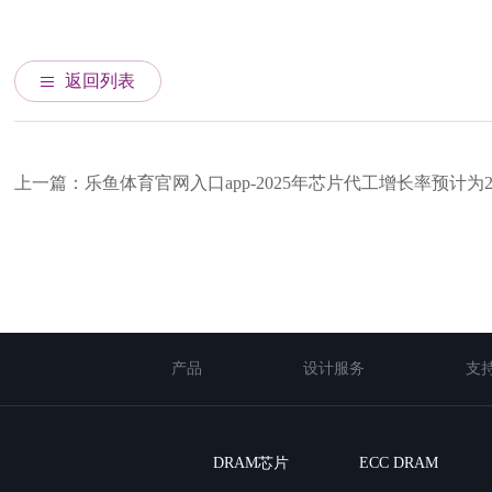
返回列表
上一篇：乐鱼体育官网入口app-2025年芯片代工增长率预计为2
产品
设计服务
支
DRAM芯片
ECC DRAM