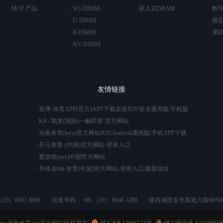
· MCP 产品
· SO-DIMM
· 嵌入式DRAM
· 数
· U-DIMM
· 模
· R-DIMM
· 测
· NV-DIMM
友情链接
· 安博·体育APP(官方)APP下载安装IOS/安卓通用版/手机版
· K8 - 凯发(国际)一触即发·官方网站
· 乐鱼体育(leyu)官方网站IOS/Android通用版/手机APP下载
· 开元体育·(中国)官方网站-登录入口
· 爱游戏(ayx)中国官方网站
· 华体会hth·体育(中国)官方网站-登录入口/最新地址
9）6031 8888
传真号码：+86 （29） 8846 3288
陕西省西安市高岚六路68号