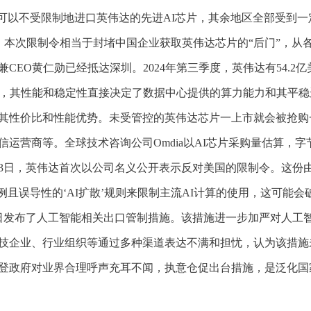
家可以不受限制地进口英伟达的先进AI芯片，其余地区全部受到
称，本次限制令相当于封堵中国企业获取英伟达芯片的“后门”，从
兼CEO黄仁勋已经抵达深圳。2024年第三季度，英伟达有54.
件，其性能和稳定性直接决定了数据中心提供的算力能力和其平稳
其性价比和性能优势。未受管控的英伟达芯片一上市就会被抢购
运营商等。全球技术咨询公司Omdia以AI芯片采购量估算，字
13日，英伟达首次以公司名义公开表示反对美国的限制令。这份由英伟
且误导性的‘AI扩散’规则来限制主流AI计算的使用，这可能会
3日发布了人工智能相关出口管制措施。该措施进一步加严对人工
技企业、行业组织等通过多种渠道表达不满和担忧，认为该措施
登政府对业界合理呼声充耳不闻，执意仓促出台措施，是泛化国