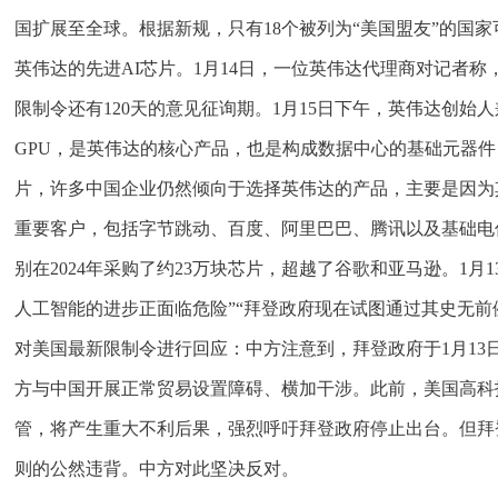
国扩展至全球。根据新规，只有18个被列为“美国盟友”的国
英伟达的先进AI芯片。1月14日，一位英伟达代理商对记者
限制令还有120天的意见征询期。1月15日下午，英伟达创始人
GPU，是英伟达的核心产品，也是构成数据中心的基础元器
片，许多中国企业仍然倾向于选择英伟达的产品，主要是因为
重要客户，包括字节跳动、百度、阿里巴巴、腾讯以及基础电信
别在2024年采购了约23万块芯片，超越了谷歌和亚马逊。1月
人工智能的进步正面临危险”“拜登政府现在试图通过其史无前例
对美国最新限制令进行回应：中方注意到，拜登政府于1月1
方与中国开展正常贸易设置障碍、横加干涉。此前，美国高科
管，将产生重大不利后果，强烈呼吁拜登政府停止出台。但拜
则的公然违背。中方对此坚决反对。