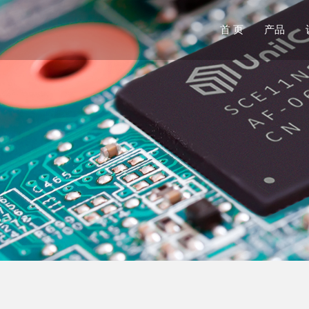
首 页
产品