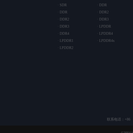
· SDR
· DDR
· DDR
· DDR2
· DDR2
· DDR3
· DDR3
· LPDDR
· DDR4
· LPDDR4
· LPDDR1
· LPDDR4x
· LPDDR2
联系电话：+86 （2