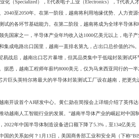
化（Specialized），E代表电子工业（Electronics），T
040年、2040至2050年。在第一阶段，越南将利用地缘优势、
测试的各环节基础能力。在第二阶段，越南将成为全球半导体和
国家之一，半导体产业年均收入达1000亿美元以上，电子产业年
件和集成电路出口国里，越南一直排名第九，占出口总价值的2%
然贸易战后，越南出口芯片暴增，但其品类集中于低端封装测试环
据悉，越南工程师年薪约8000美元，仅为马来西亚同行的一半左
国芯片巨头英特尔将最大的半导体封装测试工厂设在越南，把更先
，在越南开设首个AI研发中心。黄仁勋在简报会上详细介绍了英伟
推动越南人工智能行业的发展。”越南半导体产业的崛起对中国
022年中国半导体制造设备进口额下降了5.3%，至134亿美
国的关系如何？1月13日，美国商务部工业和安全局（下称“BI