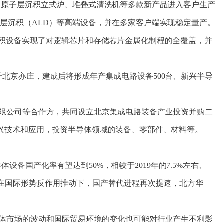
）、原子层沉积立式炉、堆叠式清洗机等多款新产品进入客户生产
子层沉积（ALD）等高端设备，并在多家客户端实现稳定量产。
沉积设备实现了对逻辑芯片和存储芯片金属化制程的全覆盖，并
位于北京亦庄，建成后将形成年产集成电路设备500台、新兴半导
资有限公司等合作方，共同设立北京集成电路装备产业投资并购二
的新兴技术和应用，投资半导体领域的装备、零部件、材料等。
设备国产化率有望达到50%，相较于2019年的7.5%左右、
时在国际形势反作用推动下，国产替代进程再次提速，北方华
体市场的波动和国际贸易环境的变化也可能对行业产生不利影