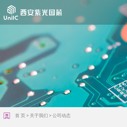
首 页
关于我们
公司动态
>
>