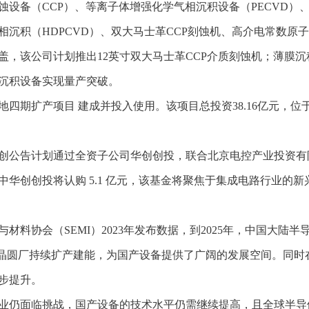
设备（CCP）、等离子体增强化学气相沉积设备（PECVD
沉积（HDPCVD）、双大马士革CCP刻蚀机、高介电常数原
盖，该公司计划推出12英寸双大马士革CCP介质刻蚀机；薄膜
膜沉积设备实现量产突破。
地四期扩产项目 建成并投入使用。该项目总投资38.16亿元，
北方华创公告计划通过全资子公司华创创投，联合北京电控产业投
其中华创创投将认购 5.1 亿元，该基金将聚焦于集成电路行业
协会（SEMI）2023年发布数据，到2025年，中国大陆半导体
导体晶圆厂持续扩产建能，为国产设备提供了广阔的发展空间。同
步提升。
业仍面临挑战，国产设备的技术水平仍需继续提高，且全球半导