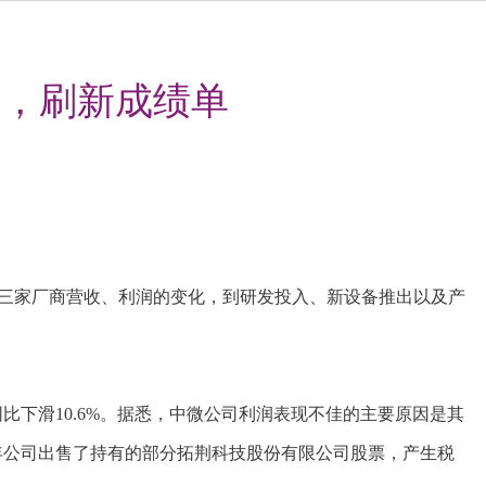
商，刷新成绩单
从三家厂商营收、利润的变化，到研发投入、新设备推出以及产
6亿，同比下滑10.6%。据悉，中微公司利润表现不佳的主要原因是其
2023年公司出售了持有的部分拓荆科技股份有限公司股票，产生税