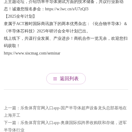
上主题论坛，介绍功率半导体测试方面的技术储备，共议行业新动
态！诚邀您报名参会：https://w.lwc.cn/s/U7zQJ3
【2025全年计划】
隶属于ACT雅时国际商讯旗下的两本优秀杂志：《化合物半导体》＆
《半导体芯科技》2025年研讨会全年计划已出。
线上线下，共谋行业发展、产业进步！商机合作一览无余，欢迎您扫
码获取！
https://www.siscmag.com/seminar
返回列表
上一篇：乐鱼体育官网入口app-国产半导体超声设备龙头总部基地在
上海开工
下一篇：乐鱼体育官网入口app-奥康国际拟跨界收购联和存储，进军
半导体行业