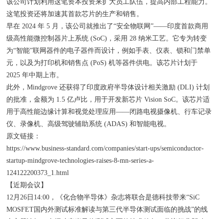
该公司计划利用这笔资本投资来扩大员工队伍，提高内部工程能力。
这笔投资还将加速其首款芯片的生产和销售。
早在 2024 年 5 月，该公司就推出了“安全物联网”——印度首款商用
级高性能微控制器片上系统 (SoC)，采用 28 纳米工艺。它专为转变
为“智能”联网器件的电子器件而设计，例如手表、仪表、锁和门禁单
元，以及为打印机和销售点 (PoS) 机等器件供电。该芯片计划于
2025 年中期上市。
此外，Mindgrove 还获得了印度政府半导体设计相关激励 (DLI) 计划
的批准，金额为 1.5 亿卢比，用于开发新芯片 Vision SoC。该芯片适
用于高性能边缘计算和视觉处理应用——闭路电视摄像机、行车记录
仪、录像机、高级驾驶辅助系统 (ADAS) 和智能电视。
原文链接：
https://www.business-standard.com/companies/start-ups/semiconductor-
startup-mindgrove-technologies-raises-8-mn-series-a-
124122200373_1.html
【近期会议】
12月26日14:00，《化合物半导体》杂志将联合是德科技带来“SiC
MOSFET国内外测试标准解读与第三代半导体测试面临的挑战”的线