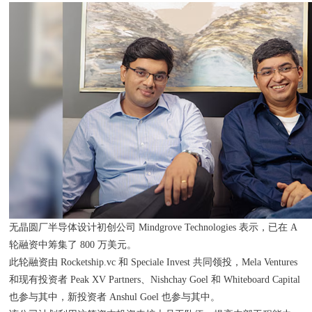
无晶圆厂半导体设计初创公司 Mindgrove Technologies 表示，已在 A
轮融资中筹集了 800 万美元。
此轮融资由 Rocketship.vc 和 Speciale Invest 共同领投，Mela Ventures
和现有投资者 Peak XV Partners、Nishchay Goel 和 Whiteboard Capital
也参与其中，新投资者 Anshul Goel 也参与其中。