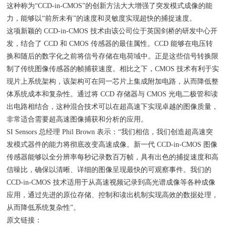
这种称为“CCD-in-CMOS”的创新方法大大增强了突发模式成像的能
力，能够以“前所未有”的速度和灵敏度实现超快的捕捉速度。
这项新颖的 CCD-in-CMOS 技术由该公司位于英国剑桥的研发中心开
发，结合了 CCD 和 CMOS 传感器的最佳属性。CCD 能够在电压转
换和随后的数字化之前将信号存储在电荷域中。正是这些信号转换限
制了传统图像传感器的帧捕获速度。相比之下，CMOS 技术有利于实
现片上系统架构，该架构可在同一芯片上集成附加电路，从而降低整
体系统成本和复杂性。通过将 CCD 存储器与 CMOS 光电二极管和读
出电路相结合，这种混合技术可以在超高速下实现卓越的图像质量，
非常适合需要超高速图像捕获和分析的应用。
SI Sensors 总经理 Phil Brown 表示：“我们相信，我们创造超高速突
发模式器件的能力将彻底改变高速成像。新一代 CCD-in-CMOS 图像
传感器能够以全分辨率每秒记录数百万帧，具有出色的捕捉速度和高
信噪比，确保以清晰、详细的图像呈现最快的可观察事件。我们的
CCD-in-CMOS 技术适用于从高速视频记录到高光谱成像等各种成像
应用，通过先进的原位存储、控制和读出机制实现高效的数据处理，
从而降低系统复杂性”。
原文链接：