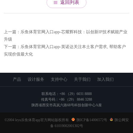
返回列表
上一篇：乐鱼体育官网入口app-芯耀辉科技：以创新IP技术赋能产业
升级
下一篇：乐鱼体育官网入口app-英诺达关注本土客户需求, 帮助客户
实现价值最大化
产品
设计服务
支持中心
关于我们
加入我们
联系电话：+86 （29）6031 8888
传真号码：+86 （29） 8846 3288
陕西省西安市高岚六路68号科技创新中心A座
©2004 leyu乐鱼体育app官方网站版权所有
陕ICP备14006572号
陕公网安
备 61019002001302号