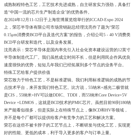
成熟制程特色工艺，工艺技术先进成熟，自主研发实力强劲，具备打
造“中国一流的芯片生产制造企业”的优势条件。
在2024年12月11-12日于上海世博展览馆举行的ICCAD-Expo 2024
上，荣芯半导体有限公司市场营销副总经理沈亮作了题为“荣芯
0.15μm消费类BCD平台及迭代方案”的报告，介绍公司5 - 40 V消费类
BCD平台研发和迭代，以及业务发展。
沈亮表示：荣芯半导体是国内率先引入社会化资本建设运营的12英寸
半导体制造代工厂。我们虽然成立时间不长，但是利用民企作风优良
速度很快的优势，短短几年我们已经拓展到多个节点的业务平台。
特殊工艺给客户提供价值
荣芯致力于特色工艺，不是标准逻辑。我们利用标准逻辑的成熟的节
点技术平台，来开发我们特色工艺。比方说，55纳米+感光二极管就
是CIS，55纳米+HV可以做DDIC、TDDI，而55纳米Core Device+5V
Device +LDMOS，这就是BCD技术的PMIC芯片。虽然目前90到180纳
米产能看似很多，但是实际上在特殊节点上，像BCD和HV等领域，
并不是每个厂都可以提供给客户有竞争力的工艺和解决方案。
荣芯在这些不被卡脖子的工艺节点上，不断研发与优化工艺，实现更
好的性能、更低的成本，利于导入更多的客户与订单上量。