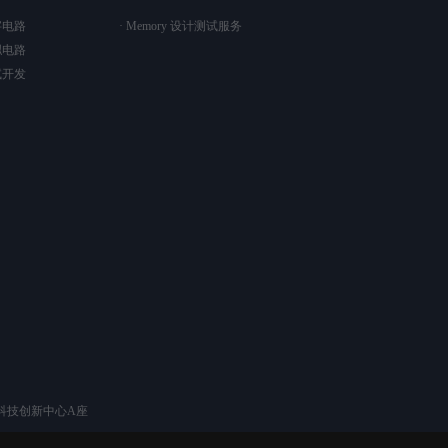
字电路
· Memory 设计测试服务
拟电路
试开发
科技创新中心A座