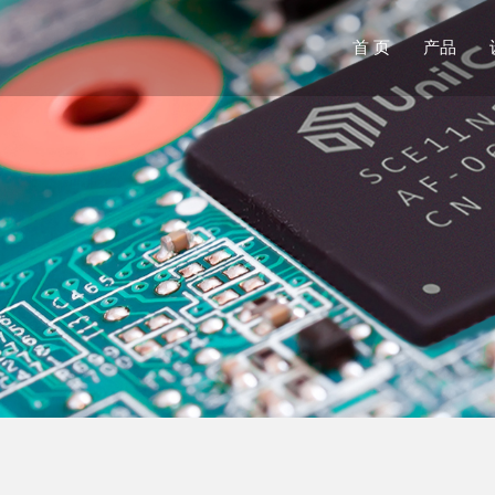
首 页
产品