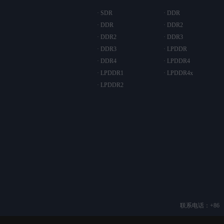
· SDR
· DDR
· DDR
· DDR2
· DDR2
· DDR3
· DDR3
· LPDDR
· DDR4
· LPDDR4
· LPDDR1
· LPDDR4x
· LPDDR2
联系电话：+86 （2