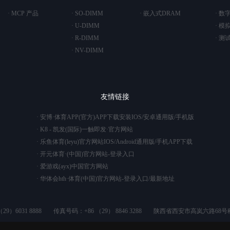
· MCP 产品
· SO-DIMM
· 嵌入式DRAM
· 数
· U-DIMM
· 模
· R-DIMM
· 测
· NV-DIMM
友情链接
· 安博·体育APP(官方)APP下载安装IOS/安卓通用版/手机版
· K8 - 凯发(国际)一触即发·官方网站
· 乐鱼体育(leyu)官方网站IOS/Android通用版/手机APP下载
· 开元体育·(中国)官方网站-登录入口
· 爱游戏(ayx)中国官方网站
· 华体会hth·体育(中国)官方网站-登录入口/最新地址
9）6031 8888
传真号码：+86 （29） 8846 3288
陕西省西安市高岚六路68号