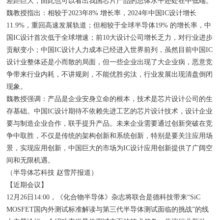
差距巨大，由此也可以看出我国芯片产品的总体水平还处在中低端。
魏教授指出：相较于2023年8% 增长率，2024年中国IC设计增长
11.9%，重回高速发展轨道；但相较于全球半导体19% 的增长率，中
国IC设计首次低于全球增速；前10大设计公司增长乏力，对行业进步
贡献变小；中国IC设计人力成本已经进入世界前列，虽然目前中国IC
设计业整体还是小而散的局面，但一些企业出现了大企业病，恶意竞
争带来行业内耗，不讲规则，不能优胜劣汰，行业发展出现清盘倒闭
现象。
魏教授强调：产品是企业安身立命的根本，技术是芯片设计公司的生
存基础。中国IC设计期待不依赖先进工艺的芯片设计技术，设计企业
要与制造企业合作，联手提升产品。未来企业需要通过创新突破在竞
争中取胜，不仅是传统的架构创新和系统创新，特别是要关注应用场
景，实现应用创新，中国巨大的市场为IC设计应用创新提供了广阔空
间和无限机遇。
（半导体芯科技 赵雪芹报道）
【近期会议】
12月26日14:00，《化合物半导体》杂志将联合是德科技带来“SiC
MOSFET国内外测试标准解读与第三代半导体测试面临的挑战”的线