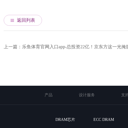
返回列表
上一篇：乐鱼体育官网入口app-总投资22亿！京东方这一光掩膜版
产品
设计服务
支
DRAM芯片
ECC DRAM