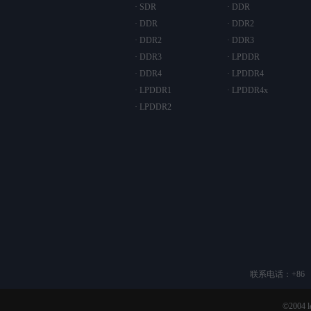
· SDR
· DDR
· DDR
· DDR2
· DDR2
· DDR3
· DDR3
· LPDDR
· DDR4
· LPDDR4
· LPDDR1
· LPDDR4x
· LPDDR2
联系电话：+86 （2
©200