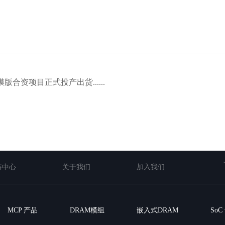
合资项目正式投产出货......
持中心
关于我们
加入我们
MCP 产品
DRAM模组
嵌入式DRAM
So