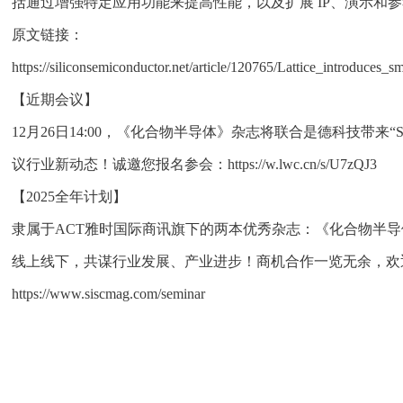
括通过增强特定应用功能来提高性能，以及扩展 IP、演示和
原文链接：
https://siliconsemiconductor.net/article/120765/Lattice_introduce
【近期会议】
12月26日14:00，《化合物半导体》杂志将联合是德科技带
议行业新动态！诚邀您报名参会：https://w.lwc.cn/s/U7zQJ3
【2025全年计划】
隶属于ACT雅时国际商讯旗下的两本优秀杂志：《化合物半导
线上线下，共谋行业发展、产业进步！商机合作一览无余，欢
https://www.siscmag.com/seminar