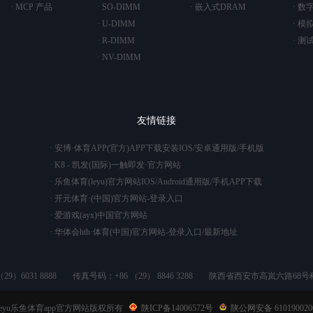
· MCP 产品
· SO-DIMM
· 嵌入式DRAM
· 数
· U-DIMM
· 模
· R-DIMM
· 测
· NV-DIMM
友情链接
· 安博·体育APP(官方)APP下载安装IOS/安卓通用版/手机版
· K8 - 凯发(国际)一触即发·官方网站
· 乐鱼体育(leyu)官方网站IOS/Android通用版/手机APP下载
· 开元体育·(中国)官方网站-登录入口
· 爱游戏(ayx)中国官方网站
· 华体会hth·体育(中国)官方网站-登录入口/最新地址
9）6031 8888
传真号码：+86 （29） 8846 3288
陕西省西安市高岚六路68号
4 leyu乐鱼体育app官方网站版权所有
陕ICP备14006572号
陕公网安备 610190020