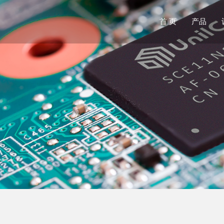
首 页
产品