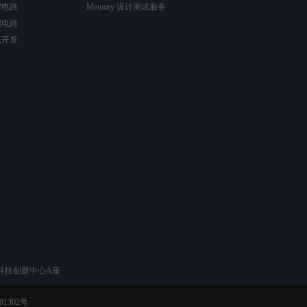
字电路
· Memory 设计测试服务
拟电路
试开发
科技创新中心A座
01302号