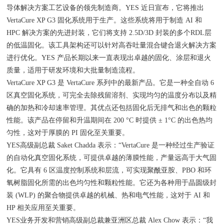
导体解决方案工艺设备的领先制造商。YES 近日宣布，它将推出
VertaCure XP G3 固化系统用于生产。这些系统将用于制造 AI 和
HPC 解决方案的先进封装，它们将支持 2.5D/3D 封装的多个RDL层
的低温固化。该工具架构还可以针对高吞吐量混合键合退火解决方案
进行优化。YES 产品长期以来一直表现出卓越的固化、涂层和退火
质量，适用于研发环境和大批量制造流程。
VertaCure XP G3 是 VertaCure 系列中的最新产品。它是一种全自动 6
区真空固化系统，可完全去除残留溶剂、实现均匀的温度分布以及精
确的加热和冷却速率管理。其优点还包括固化后无排气和出色的颗粒
性能。该产品在停留和升温期间在 200 °C 时提供 ± 1°C 的出色热均
匀性，这对于厚膜的 PI 固化至关重要。
YES高级副总裁 Saket Chadda 表示：“VertaCure 是一种经过生产验证
的自动化真空固化系统，可提供卓越的薄膜性能，产量远高于大气固
化。它具有 6 区温度控制系统和层流，可实现聚酰亚胺、PBO 和环
氧树脂固化所需的出色均匀性和颗粒性能。它还为各种用于晶圆级封
装 (WLP) 的聚合物提供卓越的机械、热和电气性能，这对于 AI 和
HP 相关应用至关重要。
YES业务开发和营销高级副总裁兼亚洲区总裁 Alex Chow 表示：“我