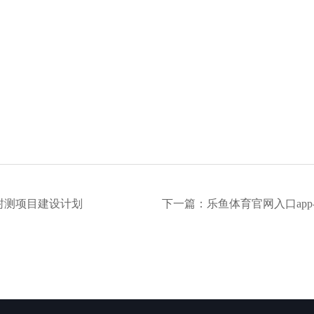
进封测项目建设计划
下一篇：乐鱼体育官网入口app