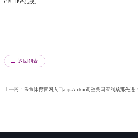
CPU IP产品线。
返回列表
上一篇：乐鱼体育官网入口app-Amkor调整美国亚利桑那先