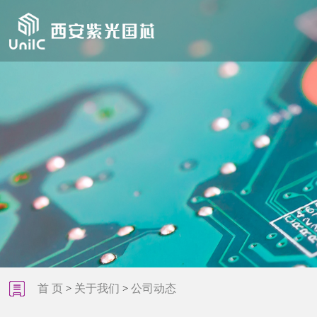
首 页
关于我们
公司动态
>
>