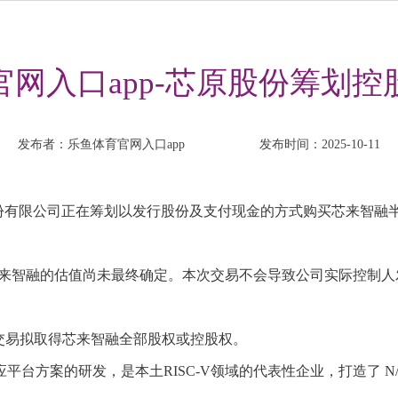
官网入口app-芯原股份筹划控
发布者：乐鱼体育官网入口app
发布时间：2025-10-11
份有限公司正在筹划以发行股份及支付现金的方式购买芯来智融
来智融的估值尚未最终确定。本次交易不会导致公司实际控制人
次交易拟取得芯来智融全部股权或控股权。
相应平台方案的研发，是本土RISC-V领域的代表性企业，打造了 N/U、