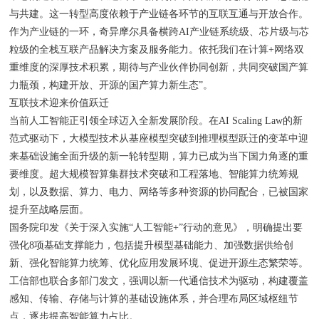
与共建。这一转型高度依赖于产业链各环节的互联互通与开放合作。
作为产业链的一环，奇异摩尔具备横跨AI产业链系统级、芯片级与芯
粒级的全栈互联产品解决方案及服务能力。依托我们在计算+网络双
重维度的深厚技术积累，期待与产业伙伴协同创新，共同突破国产算
力瓶颈，构建开放、开源的国产算力新生态”。
互联技术迎来价值跃迁
当前人工智能正引领全球迈入全新发展阶段。在AI Scaling Law的新
范式驱动下，大模型技术从基座模型突破到推理模型跃迁的变革中迎
来基础设施全面升级的新一轮转型期，算力已成为当下国力角逐的重
要维度。超大规模智算集群技术突破和工程落地、智能算力统筹规
划，以及数据、算力、电力、网络等多种资源的协同配合，已被国家
提升至战略层面。
国务院印发《关于深入实施“人工智能+”行动的意见》，明确提出要
强化8项基础支撑能力，包括提升模型基础能力、加强数据供给创
新、强化智能算力统筹、优化应用发展环境、促进开源生态繁荣等。
工信部也联合多部门发文，强调以新一代通信技术为驱动，构建覆盖
感知、传输、存储与计算的基础设施体系，并合理布局区域枢纽节
点，逐步提高智能算力占比。