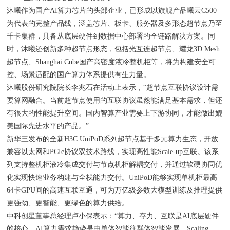
沐曦作为国产AI算力芯片的头部企业，已形成以旗舰产品曦云C500
为代表的完整产品线，涵盖芯片、板卡、服务器及多形态超节点乃至
千卡集群，具备从底层硬件到数据中心部署的全链路解决方案。同
时，沐曦还创新多种超节点形态，包括光互连超节点、耀龙3D Mesh
超节点、Shanghai Cube国产高密度液冷整机柜等，将为构建安全可
控、场景适配的国产算力体系提供有生力量。
沐曦股份研究院院长李兆石在活动上表示，“超节点互联协议设计需
要算网融合。当前超节点使用的互联协议虽然能满足基本需求，但还
有很大的性能提升空间。国内智算产业需要上下游协同，才能做出媲
美国际先进水平的产品。”
新华三发布的全新H3C UniPoD系列超节点基于多元算力生态，开放
兼容以太网和PCIe协议双技术路线，实现高性能Scale-up互联。该系
列支持整机柜液冷集成交付与节点机柜解耦交付，并通过软硬协同优
化实现快速业务构建与全栈能力交付。UniPoD能够实现单机柜最高
64卡GPU间的高速互联互通，可为万亿级参数大模型训练及推理提供
更强劲、更智能、更绿色的算力供给。
中科创星董事总经理卢小保表示：“算力、存力、互联是AI底层硬件
的核心。AI算力需求趋势是由单体智能往群体智能发展，Scaling