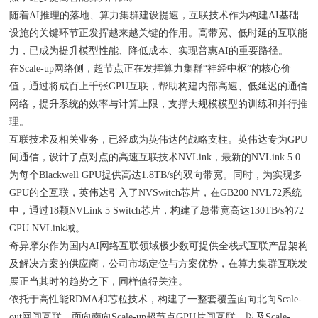
随着AI推理的落地、算力集群建设提速，互联技术作为构建AI基础
设施的关键环节正发挥越来越关键的作用。高带宽、低时延的互联能
力，已成为提升模型性能、降低成本、实现普惠AI的重要路径。
在Scale-up网络侧，超节点正在发挥算力集群“神经中枢”的核心价
值，通过将成百上千张GPU互联，帮助构建内部高速、低延迟的通信
网络，提升系统的效率与计算上限，支撑大规模模型的训练和并行推
理。
互联技术及相关业务，已经成为英伟达的战略支柱。英伟达专为GPU
间通信，设计了点对点的高速互联技术NVLink，最新的NVLink 5.0
为每个Blackwell GPU提供高达1.8TB/s的双向带宽。同时，为实现多
GPU的全互联，英伟达引入了NVSwitch芯片，在GB200 NVL72系统
中，通过18颗NVLink 5 Switch芯片，构建了总带宽高达130TB/s的72
GPU NVLink域。
奇异摩尔作为国内AI网络互联领域极少数可提供全栈式互联产品架构
及解决方案的供应商，公司市场定位与方案优势，在算力集群互联发
展正当其时的趋势之下，同样值得关注。
依托于高性能RDMA和芯粒技术，构建了一整套覆盖面向北向Scale-
out网间互联、面向南向Scale-up超节点GPU片间互联，以及Scale-