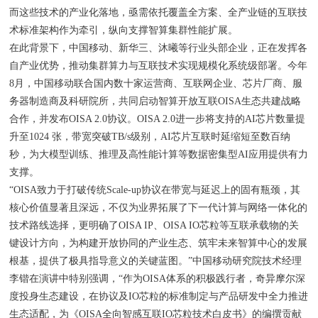
而这些技术的产业化落地，亟需依托覆盖全方案、全产业链的互联技
术标准架构作为牵引，纵向支撑智算集群性能扩展。
在此背景下，中国移动、新华三、沐曦等行业头部企业，正在发挥各
自产业优势，推动集群算力与互联技术实现规模化系统级部署。今年
8月，中国移动联合国内数十家运营商、互联网企业、芯片厂商、服
务器制造商及科研院所，共同启动智算开放互联OISA生态共建战略
合作，并发布OISA 2.0协议。OISA 2.0进一步将支持的AI芯片数量提
升至1024 张，带宽突破TB/s级别，AI芯片互联时延缩短至数百纳
秒，为大模型训练、推理及高性能计算等数据密集型AI应用提供有力
支撑。
“OISA致力于打破传统Scale-up协议在带宽与延迟上的固有瓶颈，其
核心价值显著且深远，不仅为业界拓展了下一代计算与网络一体化的
技术路线选择，更明确了OISA IP、OISA IO芯粒等互联承载物的关
键设计方向，为构建开放协同的产业生态、筑牢未来智算中心的发展
根基，提供了极具指导意义的关键蓝图。”中国移动研究院技术经理
李锴在演讲中特别强调，“作为OISA体系的积极践行者，奇异摩尔深
度投身生态建设，在协议及IO芯粒的标准制定与产品研发中全力推进
生态适配，为《OISA全向智感互联IO芯粒技术白皮书》的编撰贡献