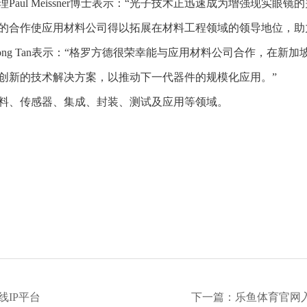
aul Meissner博士表示：“光子技术正迅速成为增强现实
的合作使应用材料公司得以拓展在材料工程领域的领导地位，助
ong Tan表示：“格罗方德很荣幸能与应用材料公司合作，在
创新的技术解决方案，以推动下一代器件的规模化应用。”
料、传感器、集成、封装、测试及应用等领域。
线IP平台
下一篇：乐鱼体育官网入