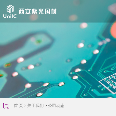
首 页
关于我们
公司动态
>
>