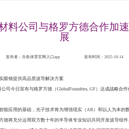
应用材料公司与格罗方德合作加
展
发布者：乐鱼体育官网入口app
发布时间：2025-10-14
实眼镜提供高品质波导解决方案
公司今日宣布与格罗方德（GlobalFoundries, GF）达
智能应用的基础，光子技术将为增强现实（AR）和以人为本的
方德将充分运用双方数十年的半导体专业知识共同开发波导组件