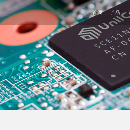
首 页
产品