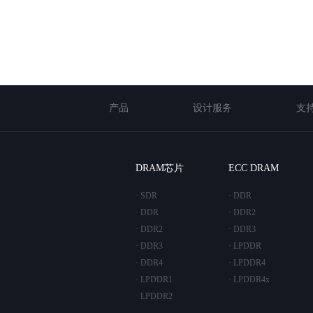
产品
设计服务
支
DRAM芯片
ECC DRAM
· SDR
· DDR
· DDR
· DDR2
· DDR2
· DDR3
· DDR3
· LPDDR
· DDR4
· LPDDR4
· LPDDR1
· LPDDR4x
· LPDDR2