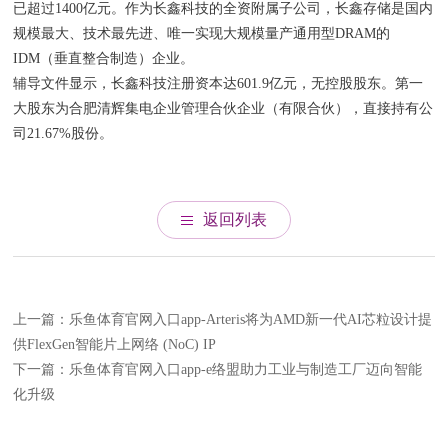
已超过1400亿元。作为长鑫科技的全资附属子公司，长鑫存储是国内
规模最大、技术最先进、唯一实现大规模量产通用型DRAM的
IDM（垂直整合制造）企业。
辅导文件显示，长鑫科技注册资本达601.9亿元，无控股股东。第一
大股东为合肥清辉集电企业管理合伙企业（有限合伙），直接持有公
司21.67%股份。
返回列表
上一篇：乐鱼体育官网入口app-Arteris将为AMD新一代AI芯粒设计提
供FlexGen智能片上网络 (NoC) IP
下一篇：乐鱼体育官网入口app-e络盟助力工业与制造工厂迈向智能
化升级