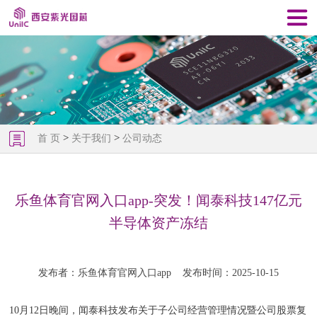
>
>
首 页
关于我们
公司动态
乐鱼体育官网入口app-突发！闻泰科技147亿元
半导体资产冻结
发布者：乐鱼体育官网入口app
发布时间：2025-10-15
10月12日晚间，闻泰科技发布关于子公司经营管理情况暨公司股票复