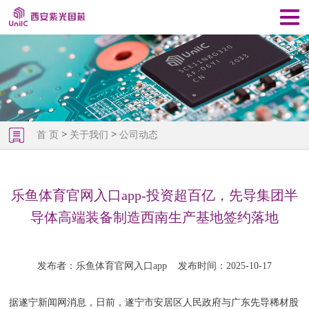
>
>
首 页
关于我们
公司动态
乐鱼体育官网入口app-投资超百亿，先导集团半
导体高端装备制造西南生产基地签约落地
发布者：乐鱼体育官网入口app
发布时间：2025-10-17
据遂宁新闻网消息，日前，遂宁市安居区人民政府与广东先导稀材股