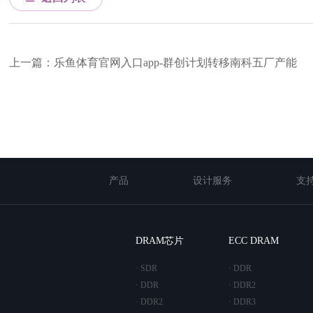
上一篇：乐鱼体育官网入口app-群创计划转移南科五厂产能
产品
设计服务
支
DRAM芯片
ECC DRAM
· SDR
· DDR
· DDR
· DDR2
· DDR2
· DDR3