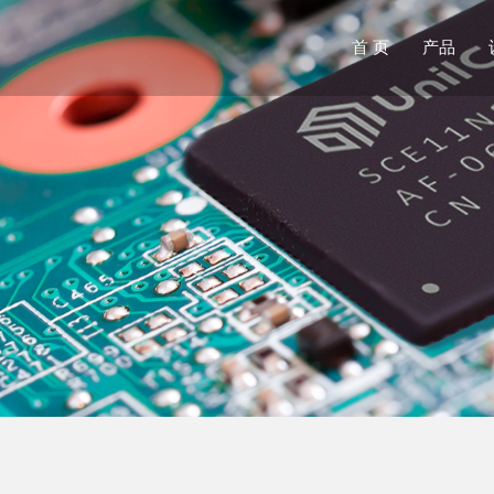
首 页
产品