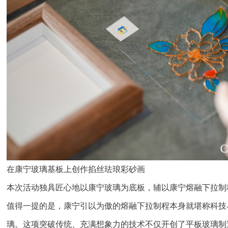
在康宁玻璃基板上创作掐丝珐琅彩砂画
本次活动独具匠心地以康宁玻璃为底板，辅以康宁熔融下拉制
值得一提的是，康宁引以为傲的熔融下拉制程本身就堪称科技
璃。这项突破传统、充满想象力的技术不仅开创了平板玻璃制