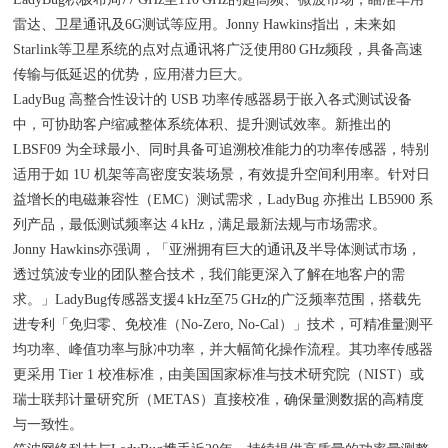
雷达、卫星通讯及6G测试等应用。Jonny Hawkins指出，未来如
Starlink等卫星系统的点对点通讯将广泛使用80 GHz频段，具备高速
传输与低延迟的优势，应用潜力巨大。
LadyBug 高整合性设计的 USB 功率传感器易于嵌入各式测试设备
中，可协助客户缩减整体系统体积、提升测试效率。新推出的
LBSF09 为全球最小、同时具备可追溯校准能力的功率传感器，特别
适用于如 1U 机架等高密度安装场景，有效提升空间利用率。针对日
益增长的电磁兼容性（EMC）测试需求，LadyBug 亦推出 LB5900 系
列产品，最低测试频率达 4 kHz，满足最新法规与市场需求。
Jonny Hawkins亦强调，「亚洲拥有巨大的通讯及半导体测试市场，
透过筑波专业的团队整合技术，我们能更深入了解在地客户的需
求。」LadyBug传感器支援4 kHz至75 GHz的广泛频率范围，搭载先
进专利「免归零、免校准（No-Zero, No-Cal）」技术，可精准量测平
均功率、峰值功率与脉冲功率，并大幅简化操作流程。其功率传感器
更采用 Tier 1 校准标准，由美国国家标准与技术研究院（NIST）或
瑞士联邦计量研究所（METAS）直接校准，确保量测数据的高精度
与一致性。