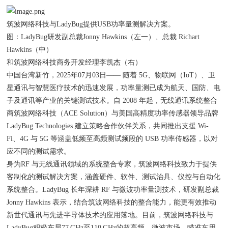
筑波网络科技与LadyBug提供USB功率量测解决方案。
图：LadyBug研发副总裁Jonny Hawkins（左一）、总裁 Richart
Hawkins（中）
和筑波网络科技商务开发经理李凯杰（右）
中国台湾新竹，2025年07月03日—— 随着 5G、物联网（IoT）、卫
星通讯与智慧医疗技术的迅速发展，功率量测已成为航天、国防、电
子及通讯等产业的关键测试技术。自 2008 年起，无线通讯系统整合
商筑波网络科技（ACE Solution）与美国高精度功率传感器领导品牌
LadyBug Technologies 建立策略合作伙伴关系，共同推出支援 Wi-
Fi、4G 与 5G 等涵盖低频至高频测试频段的 USB 功率传感器，以对
应不同的测试需求。
身为RF 与无线通讯领域的系统整合专家，筑波网络科技致力于提供
客制化的测试解决方案，涵盖硬件、软件、测试治具、仪控与自动化
系统整合。LadyBug 长年深耕 RF 与微波功率量测技术，研发副总裁
Jonny Hawkins 表示，结合筑波网络科技的整合能力，能更有效推动
新世代通讯与先进半导体技术的应用落地。目前，筑波网络科技与
LadyBug积极布局77 GHz至110 GHz的超高频、微波市场，瞄准车用