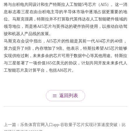
将与台积电共同设计和生产特斯拉人工智能5号芯片（AI5）。这一消
息标志着三星在由台积电主导的半导体市场中逐渐占据更重要的地
位。马斯克强调，特斯拉并不打算取代英伟达在人工智能硬件领域的
领导地位，而是将AI5芯片与英伟达的硬件协同使用，以推动自动驾
驶和机器人产品线的发展。
马斯克在会议中指出，AI5芯片的性能是其前一代AI4芯片的40倍，
算力提升了8倍，内存增加了9倍。他表示，特斯拉希望AI5芯片能够
实现供给过剩，未来多余的芯片可用于数据中心等其他用途。特斯拉
与三星签署了一项价值165亿美元的协议，计划共同开发未来多代人
工智能芯片及计算平台，包括AI6芯片。
返回列表
上一篇：乐鱼体育官网入口app-谷歌量子芯片实现计算速度突破：比