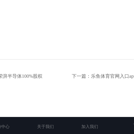
湃半导体100%股权
下一篇：乐鱼体育官网入口ap
持中心
关于我们
加入我们