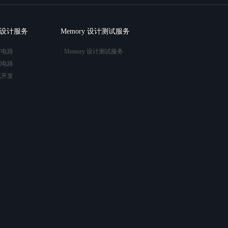
C 设计服务
Memory 设计测试服务
字电路
· Memory 设计测试服务
拟电路
试开发