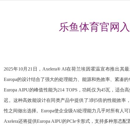
乐鱼体育官网入口a
2025年10月21日，Axelera® AI在荷兰埃因霍温宣
Europa的设计结合了强大的处理能力、能源和热效率、紧
Europa AIPU的峰值性能为214 TOPS，功耗仅为45瓦，
迟。这种高效能设计在同类产品中提供了3到5倍的性能效率，成为生成
性之间做出选择。Europa使企业级AI处理能力几乎对所有人可
Axelera还将提供Europa AIPU的PCIe卡形式，支持多种形