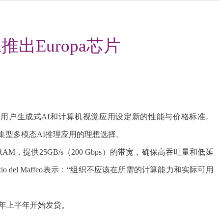
推出Europa芯片
片旨在为多用户生成式AI和计算机视觉应用设定新的性能与价格标准。
集型多模态AI推理应用的理想选择。
RAM，提供25GB/s（200 Gbps）的带宽，确保高吞吐量和低延
 del Maffeo表示：“组织不应该在所需的计算能力和实际可用
026年上半年开始发货。