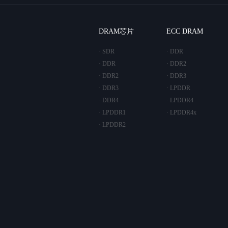
DRAM芯片
ECC DRAM
· SDR
· DDR
· DDR
· DDR2
· DDR2
· DDR3
· DDR3
· LPDDR
· DDR4
· LPDDR4
· LPDDR1
· LPDDR4x
· LPDDR2