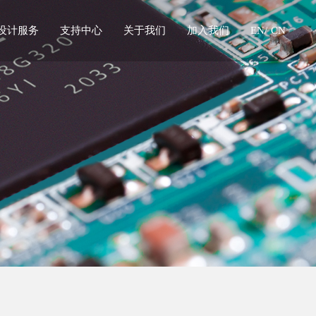
设计服务
支持中心
关于我们
加入我们
EN/
CN