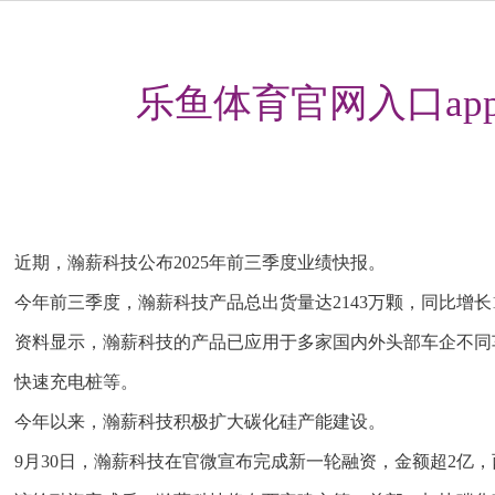
乐鱼体育官网入口ap
近期，瀚薪科技公布2025年前三季度业绩快报。
今年前三季度，瀚薪科技产品总出货量达2143万颗，同比增长17
资料显示，瀚薪科技的产品已应用于多家国内外头部车企不同车
快速充电桩等。
今年以来，瀚薪科技积极扩大碳化硅产能建设。
9月30日，瀚薪科技在官微宣布完成新一轮融资，金额超2