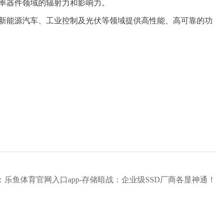
率器件领域的辐射力和影响力。
新能源汽车、工业控制及光伏等领域提供高性能、高可靠的功
：乐鱼体育官网入口app-存储暗战：企业级SSD厂商各显神通！