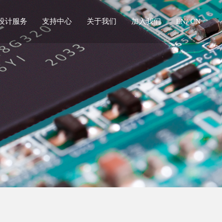
设计服务
支持中心
关于我们
加入我们
EN/
CN