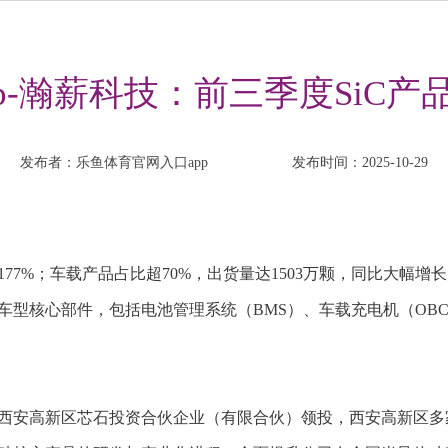
p-瀚薪科技：前三季度SiC产品
发布者：乐鱼体育官网入口app
发布时间：2025-10-29
7%；车载产品占比超70%，出货量达1503万颗，同比大幅增长1
型核心部件，包括电池管理系统（BMS）、车载充电机（OBC
亿，西安高新区芯石投资合伙企业（有限合伙）领投，西安高新区