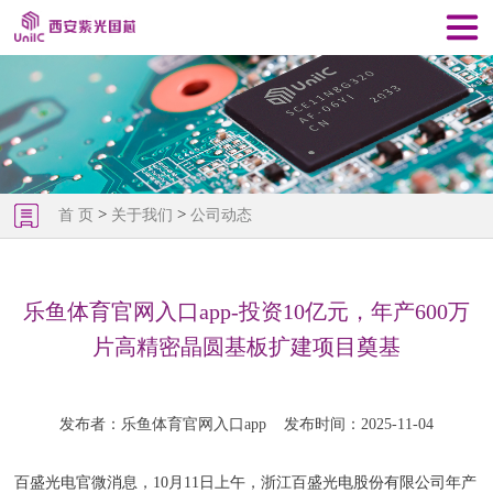
>
>
首 页
关于我们
公司动态
乐鱼体育官网入口app-投资10亿元，年产600万
片高精密晶圆基板扩建项目奠基
发布者：乐鱼体育官网入口app
发布时间：2025-11-04
百盛光电官微消息，10月11日上午，浙江百盛光电股份有限公司年产