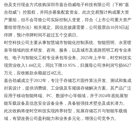
份及支付现金方式收购深圳市嘉合劲威电子科技有限公司（下称“嘉
合劲威”）控股权，并同步募集配套资金。此次交易预计构成重大资
产重组，但不会导致公司实际控制人变更，符合《上市公司重大资产
重组管理办法》相关规定。因信息披露需要，公司股票自10月9日起
停牌，预计停牌时间不超过五个交易日。
时空科技公司主要从事智慧城市智能化控制系统、智能照明、水景喷
泉等领域的技术研发、咨询、服务，以及城市及道路照明工程专业承
包、电子与智能化工程专业承包等业务。2025年上半年，时空科技实
现营业收入1.44亿元，同比下降10.95%，归属母公司净利润亏损6627
万元，应收账款余额超过4亿元。
嘉合劲威成立于2012年，专注于存储芯片固件算法开发、测试和集成
封装设计，提供消费级、工业级及车规级存储解决方案。其产品广泛
应用于移动智能终端、PC、数据中心等领域，并于2024年底拓展智
能车载设备及信息安全设备业务，具备较强技术壁垒及成长潜力。
此次收购将使时空科技实现跨界转型，拓展存储芯片与智能车载领
域，有望改善公司盈利能力和业务多元化，增强公司竞争力。