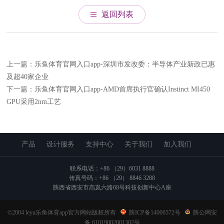
返回列表
上一篇：乐鱼体育官网入口app-深圳市发改委：半导体产业新政已惠
及超40家企业
下一篇：乐鱼体育官网入口app-AMD首席执行官确认Instinct MI450
GPU采用2nm工艺
产品
设计服务
支持中心
关于我们
加入我们
联系电话：+86 （29）6031 8888
传真号码：+86 （29） 8846 3288
陕西省西安市高岚六路68号科技创新中心A座
©2004 leyu乐鱼体育app官方网站版权所有
陕ICP备14006572号
陕公网安
备 61019002001302号