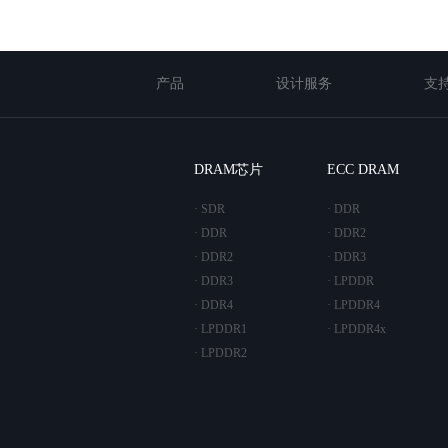
产品
设计服务
支
DRAM芯片
ECC DRAM
· SDR
· DDR
· DDR
· DDR2
· DDR2
· DDR3
· DDR3
· LPDDR
· DDR4
· LPDDR4
· LPDDR1
· LPDDR4x
· LPDDR2