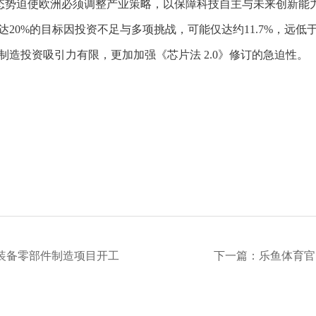
缘政治紧张态势迫使欧洲必须调整产业策略，以保障科技自主与未来创新能
达20%的目标因投资不足与多项挑战，可能仅达约11.7%，远
造投资吸引力有限，更加加强《芯片法 2.0》修订的急迫性。
端装备零部件制造项目开工
下一篇：乐鱼体育官网入