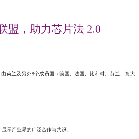
盟，助力芯片法 2.0
于今年3月由荷兰及另外8个成员国（德国、法国、比利时、芬兰、意大
政策宣言，显示产业界的广泛合作与共识。