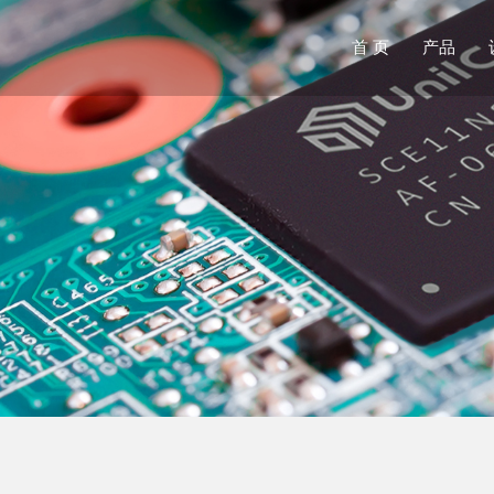
首 页
产品