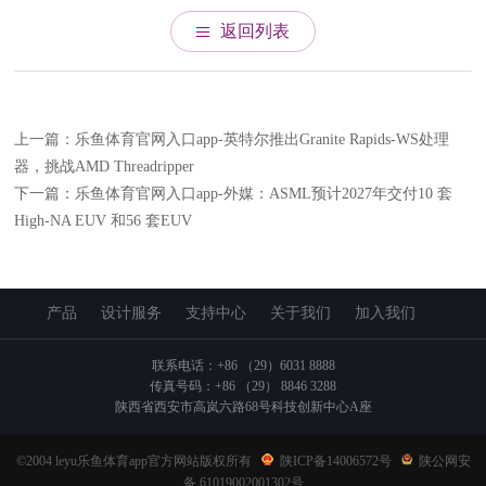
返回列表
上一篇：乐鱼体育官网入口app-英特尔推出Granite Rapids-WS处理
器，挑战AMD Threadripper
下一篇：乐鱼体育官网入口app-外媒：ASML预计2027年交付10 套
High-NA EUV 和56 套EUV
产品
设计服务
支持中心
关于我们
加入我们
联系电话：+86 （29）6031 8888
传真号码：+86 （29） 8846 3288
陕西省西安市高岚六路68号科技创新中心A座
©2004 leyu乐鱼体育app官方网站版权所有
陕ICP备14006572号
陕公网安
备 61019002001302号