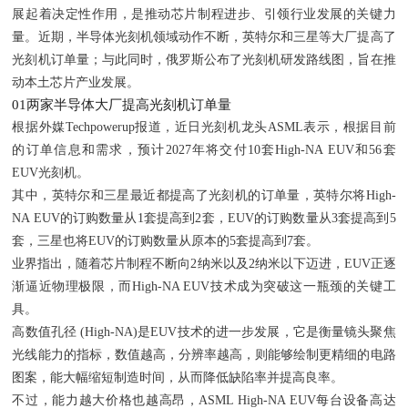
展起着决定性作用，是推动芯片制程进步、引领行业发展的关键力
量。近期，半导体光刻机领域动作不断，英特尔和三星等大厂提高了
光刻机订单量；与此同时，俄罗斯公布了光刻机研发路线图，旨在推
动本土芯片产业发展。
01两家半导体大厂提高光刻机订单量
根据外媒Techpowerup报道，近日光刻机龙头ASML表示，根据目前
的订单信息和需求，预计2027年将交付10套High-NA EUV和56套
EUV光刻机。
其中，英特尔和三星最近都提高了光刻机的订单量，英特尔将High-
NA EUV的订购数量从1套提高到2套，EUV的订购数量从3套提高到5
套，三星也将EUV的订购数量从原本的5套提高到7套。
业界指出，随着芯片制程不断向2纳米以及2纳米以下迈进，EUV正逐
渐逼近物理极限，而High-NA EUV技术成为突破这一瓶颈的关键工
具。
高数值孔径 (High-NA)是EUV技术的进一步发展，它是衡量镜头聚焦
光线能力的指标，数值越高，分辨率越高，则能够绘制更精细的电路
图案，能大幅缩短制造时间，从而降低缺陷率并提高良率。
不过，能力越大价格也越高昂，ASML High-NA EUV每台设备高达