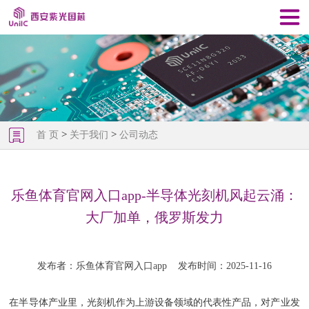
>
>
首 页
关于我们
公司动态
乐鱼体育官网入口app-半导体光刻机风起云涌：
大厂加单，俄罗斯发力
发布者：乐鱼体育官网入口app
发布时间：2025-11-16
在半导体产业里，光刻机作为上游设备领域的代表性产品，对产业发