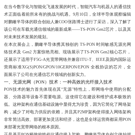
在当今数字化与智能化飞速发展的时代，智能汽车与机器人的通信技
术正面临着前所未有的挑战与机遇。9月10日，全球半导体观察编辑
对鹏瞰半导体的联合创始人兼COO张路博士进行了采访，深入了解了
该公司在车载光通信领域的最新成果——TS-PON Gen2芯片，以及其
对未来技术发展的规划。
在本次展会上，鹏瞰半导体携其独创的 TS-PON 时间敏感无源光网
络技术及 Gen2 方案惊艳亮相。现场展示了TS-PON Gen2核心芯片，
还展示了适用于F5G-A光宽带网络并兼容ITU-T、IEEE及国内国际运
营商标准XG(S)PON/GPON/10GERPON/EPON 全栈协议的芯片，全
面展示了公司在光通信芯片领域的创新实力。
一、无源光网（PON）技术：一种高效的光纤接入技术
PON技术的魅力首先体现在其“无源”特性上，即网络中使用的分配
器、分路器等设备不需要电源。这使得它在建设和维护成本极致的
低。这种架构在通信基础设施中显得尤为珍贵，因为它简化了网络架
构，减少了对电力供应的依赖，并且其P2MP架构使得接入网络架构
非常简洁高效、部署更加灵活和经济，这也是全球运营商都采用PON
来部署光宽带网络的根本原因。
正是基于PON极致的性价比通信接入架构，鹏瞰半导体在创立伊始就