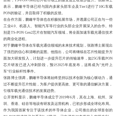
目前，TS-PON Gen2芯片在市场上的接受度正在逐步提升。张路博士
表示，鹏瞰半导体已经与国内多家头部车企及Tier1进行了10G车载
PON的验证，并且取得了积极的反馈。
在合作方面，鹏瞰半导体也在积极拓展市场，并透露公司正在与一些
工业4.0、机器人、智能汽车等行业的头部企业开展深入的合作。特
别是TS-PON Gen2芯片在智能汽车领域，将全面加速车载光通信技术
的商业化进程。
对于鹏瞰半导体在车载光通信领域的未来技术规划，张路博士展现出
了强烈的信心和清晰的蓝图。他指出，公司将继续在芯片性能提升方
面加大研发投入，计划进一步提升芯片的传输速率，如25G车载PON
芯片研发已进入冲刺阶段，预计2025年底发布，这将成为“光纤上
车“行业标杆性事件。
张路博士强调，鹏瞰半导体将始终坚持以技术创新为核心驱动力，通
过不断提升芯片性能，为客户提供更高效、更可靠的通信解决方案，
引领车载光通信技术的发展趋势。
公开资料显示，鹏瞰半导体成立于2019年6月，其在上海、杭州、深
圳、香港、硅谷等地设有研发及运营机构，已初步形成全球化布局。
作为我国首家专注于该技术的半导体企业，公司推出的全球首创的