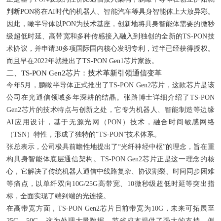
判断PON将在AI时代的机器人、智能汽车等具身智能体上大放异彩。
因此，瞰半导体以PON为技术基座，创新地将具身智能体需要的微秒
级超低时延、高带宽和多种传感接入融入到独创的全新的TS-PON技
术协议，并申请30多项国际国内核心发明专利，过半已经获得授权。
而且早在2022年就推出了TS-PON Gen1芯片家族。
二、TS-PON Gen2芯片：技术革新引领通信变革
今年5月，鹏瞰半导体正式推出了TS-PON Gen2芯片，这款芯片是该
公司在光通信领域多年深耕的结晶。张路博士详细介绍了TS-PON
Gen2芯片的技术特点与创新之处，它专为机器人、智能制造等边缘
AI应用设计，基于无源光网（PON）技术，融合时间敏感网络
（TSN）特性，形成了独特的“TS-PON”技术体系。
张总表示，公司极具前瞻性地提出了“光纤神经中枢”的理念，旨在重
构具身智能体底层通信架构。TS-PON Gen2芯片正是这一理念的核
心，它解决了传统机器人通信中线路复杂、协议割裂、时间同步困难
等痛点，以单纤双向10G/25G高带宽、10微秒级超低时延等突出指
标，全面实现了端到端的光连接。
在高带宽方面，TS-PON Gen2芯片目前带宽为10G，未来可拓展至
25G、50G，这为处理大量数据、节省成本提供了强大的支持。例