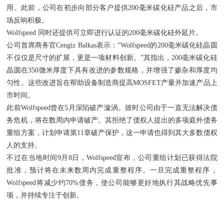
用。此前，公司在初步向部分客户提供200毫米碳化硅产品之后，市
场反响积极。
Wolfspeed 同时还提供可立即进行认证的200毫米碳化硅外延片。
公司首席商务官Cengiz Balkas表示：“Wolfspeed的200毫米碳化硅晶圆
不仅仅是尺寸的扩展，更是一项材料创新。”其指出，200毫米碳化硅
晶圆在350微米厚度下具有改进的参数规格，并增强了掺杂和厚度均
匀性。这些改进旨在帮助设备制造商提高MOSFET产量并加速产品上
市时间。
此前Wolfspeed曾在5月深陷破产漩涡。彼时公司由于一直无法解决债
务危机，将在数周内申请破产。其拒绝了债权人提出的多项庭外债务
重组方案，计划申请第11章破产保护，这一申请也得到其大多数债权
人的支持。
不过在当地时间9月8日，Wolfspeed宣布，公司重组计划已获得法院
批准，预计将在未来数周内完成重整程序。一旦完成重整程序，
Wolfspeed将减少约70%债务，使公司能够更好地执行其战略优先事
项，并持续专注于创新。