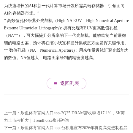
为快速增长的AI和新一代计算市场开发所需高端存储器，引领面向
AI的存储器市场。”
* 高数值孔径极紫外光刻机（High NA EUV，High Numerical Aperture
Extreme Ultraviolet Lithography): 拥有比现有EUV更高数值孔径
（NA**），可大幅提升分辨率的下一代光刻机。能够绘制当前最微
细的电路图案，预计将在缩小线宽和提升集成度方面发挥关键作用。
** 数值孔径（NA，Numerical Aperture)：用来衡量透镜汇聚光线能力
的数值。NA值越大，电路图案绘制的精密度越高。
返回列表
上一篇：乐鱼体育官网入口app-2Q25 DRAM营收季增17.1%，SK海
力士市占扩大｜TrendForce集邦咨询
下一篇：乐鱼体育官网入口app-台积电宣布2026年将提高先进制程晶