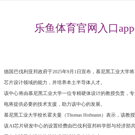
乐鱼体育官网入口ap
德国巴伐利亚邦政府于2025年9月1日宣布，慕尼黑工业大学
芯片设计领域的能力，并培养本土半导体人才。
该中心将由慕尼黑工业大学一位专精硬体设计的教授负责，专注
电将提供必要的技术支援，助力该中心的发展。
慕尼黑工业大学校长霍夫曼（Thomas Hofmann）表示
该AI芯片研发中心的设置经费由巴伐利亚邦科学部与经济部共同出