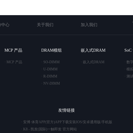
持中心
关于我们
加入我们
MCP 产品
DRAM模组
嵌入式DRAM
So
· MCP 产品
· SO-DIMM
· 嵌入式DRAM
· 数
· U-DIMM
· 模
· R-DIMM
· 测
· NV-DIMM
友情链接
· 安博·体育APP(官方)APP下载安装IOS/安卓通用版/手机版
· K8 - 凯发(国际)一触即发·官方网站