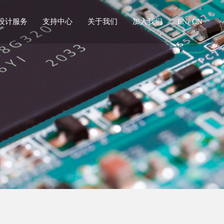
设计服务
支持中心
关于我们
加入我们
EN/
CN