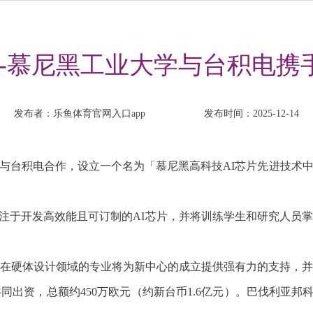
p-慕尼黑工业大学与台积电携
发布者：乐鱼体育官网入口app
发布时间：2025-12-14
将与台积电合作，设立一个名为「慕尼黑高科技AI芯片先进技术中心
于开发高效能且可订制的AI芯片，并将训练学生和研究人员掌握
，该教授在硬体设计领域的专业将为新中心的成立提供强有力的支持，并
资，总额约450万欧元（约新台币1.6亿元）。巴伐利亚邦科学部