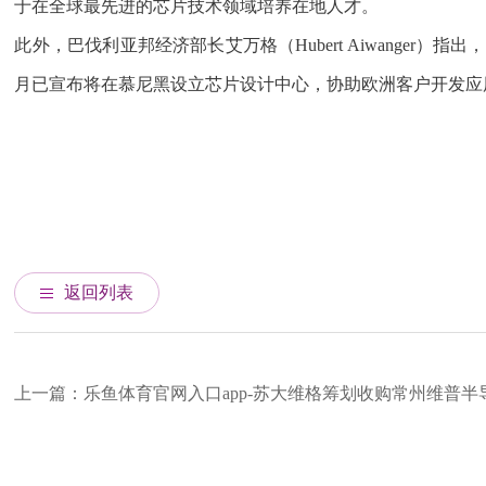
于在全球最先进的芯片技术领域培养在地人才。
此外，巴伐利亚邦经济部长艾万格（Hubert Aiwange
月已宣布将在慕尼黑设立芯片设计中心，协助欧洲客户开发应
返回列表
上一篇：乐鱼体育官网入口app-苏大维格筹划收购常州维普半