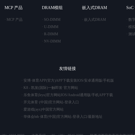
MCP 产品
DRAM模组
嵌入式DRAM
So
· MCP 产品
· SO-DIMM
· 嵌入式DRAM
· 数
· U-DIMM
· 模
· R-DIMM
· 测
· NV-DIMM
友情链接
· 安博·体育APP(官方)APP下载安装IOS/安卓通用版/手机版
· K8 - 凯发(国际)一触即发·官方网站
· 乐鱼体育(leyu)官方网站IOS/Android通用版/手机APP下载
· 开元体育·(中国)官方网站-登录入口
· 爱游戏(ayx)中国官方网站
· 华体会hth·体育(中国)官方网站-登录入口/最新地址