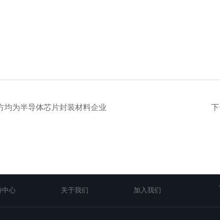
双方均为半导体芯片封装材料企业
下
持中心
关于我们
加入我们