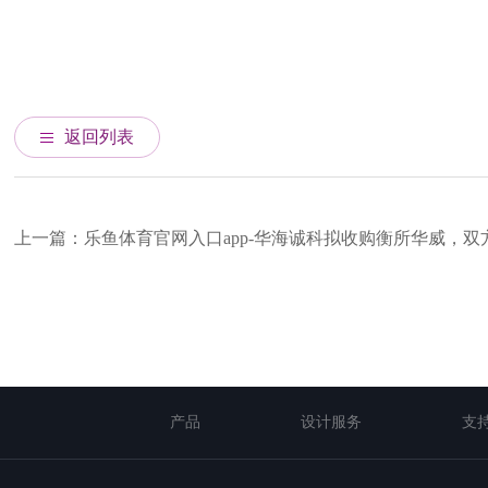
返回列表
上一篇：乐鱼体育官网入口app-华海诚科拟收购衡所华威，
产品
设计服务
支