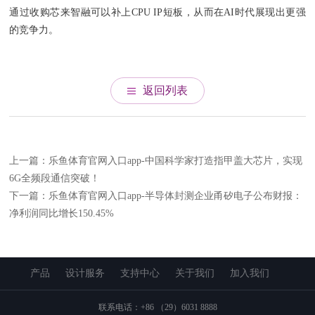
通过收购芯来智融可以补上CPU IP短板，从而在AI时代展现出更强
的竞争力。
返回列表
上一篇：乐鱼体育官网入口app-中国科学家打造指甲盖大芯片，实现
6G全频段通信突破！
下一篇：乐鱼体育官网入口app-半导体封测企业甬矽电子公布财报：
净利润同比增长150.45%
产品
设计服务
支持中心
关于我们
加入我们
联系电话：+86 （29）6031 8888