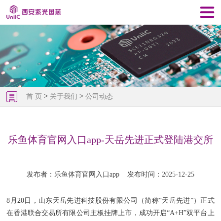
>
>
首 页
关于我们
公司动态
乐鱼体育官网入口app-天岳先进正式登陆港交所
发布者：乐鱼体育官网入口app
发布时间：2025-12-25
8月20日，山东天岳先进科技股份有限公司（简称“天岳先进”）正式
在香港联合交易所有限公司主板挂牌上市，成功开启“A+H”双平台上