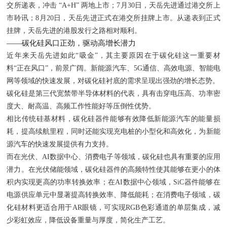
交所递表，冲击 “A+H” 两地上市；7月30日，天岳先进通过港交所上
市聆讯；8月20日，天岳先进正式在港交所挂牌上市。从递表到正式
挂牌，天岳先进的港股发行之路相对顺利。
——碳化硅风口正劲，驱动高增长潜力
近年来天岳先进如此“吸金”，其主要原因在于碳化硅这一重要材
料“正在风口”，前景广阔。新能源汽车、5G通信、高效电源、智能电
网等领域的快速发展，对碳化硅衬底的需求呈现出强劲的增长态势。
碳化硅是第三代宽禁带半导体材料的代表，具有击穿电压高、功率密
度大、耐高温、高频工作性能好等压倒性优势。
相比传统硅基材料，碳化硅器件能够有效降低新能源汽车的能量损
耗，提高续航里程，同时还能实现充电桩的小型化和高效化，为新能
源汽车的快速发展提供有力支持。
而在光伏、AI数据中心、消费电子等领域，碳化硅也具有重要的应用
潜力。在光伏储能领域，碳化硅器件的高频特性使其能够在更小的体
积内实现更高的功率转换效率；在AI数据中心领域，SiC器件能够在
电源供应单元中显著提高转换效率、降低能耗；在消费电子领域，碳
化硅材料更适合用于AR眼镜，可实现RGB色彩通道的单层集成，减
少彩虹效应，降低设备重量与厚度，简化生产工艺。