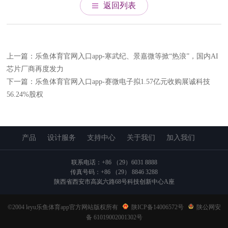
返回列表
上一篇：乐鱼体育官网入口app-寒武纪、景嘉微等掀“热浪”，国内AI
芯片厂商再度发力
下一篇：乐鱼体育官网入口app-赛微电子拟1.57亿元收购展诚科技
56.24%股权
产品
设计服务
支持中心
关于我们
加入我们
联系电话：+86 （29）6031 8888
传真号码：+86 （29） 8846 3288
陕西省西安市高岚六路68号科技创新中心A座
©2004 leyu乐鱼体育app官方网站版权所有
陕ICP备14006572号
陕公网安
备 61019002001302号