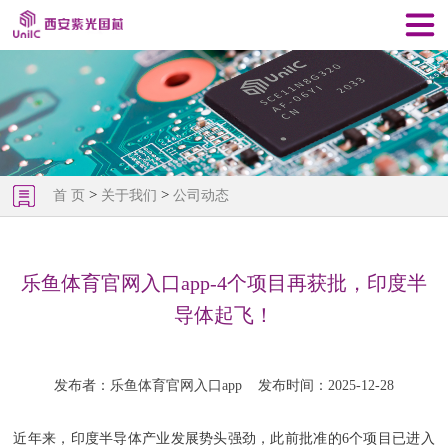
>
>
首 页
关于我们
公司动态
乐鱼体育官网入口app-4个项目再获批，印度半
导体起飞！
发布者：乐鱼体育官网入口app
发布时间：2025-12-28
近年来，印度半导体产业发展势头强劲，此前批准的6个项目已进入