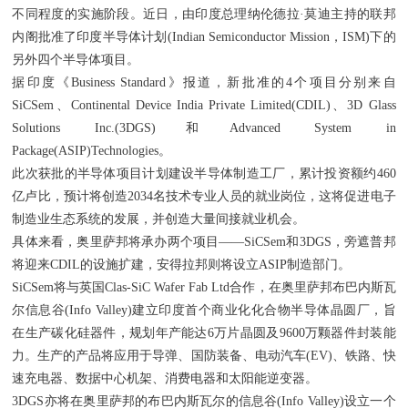
不同程度的实施阶段。近日，由印度总理纳伦德拉·莫迪主持的联邦
内阁批准了印度半导体计划(Indian Semiconductor Mission，ISM)下的
另外四个半导体项目。
据印度《Business Standard》报道，新批准的4个项目分别来自
SiCSem、Continental Device India Private Limited(CDIL)、3D Glass
Solutions Inc.(3DGS)和Advanced System in
Package(ASIP)Technologies。
此次获批的半导体项目计划建设半导体制造工厂，累计投资额约460
亿卢比，预计将创造2034名技术专业人员的就业岗位，这将促进电子
制造业生态系统的发展，并创造大量间接就业机会。
具体来看，奥里萨邦将承办两个项目——SiCSem和3DGS，旁遮普邦
将迎来CDIL的设施扩建，安得拉邦则将设立ASIP制造部门。
SiCSem将与英国Clas-SiC Wafer Fab Ltd合作，在奥里萨邦布巴内斯瓦
尔信息谷(Info Valley)建立印度首个商业化化合物半导体晶圆厂，旨
在生产碳化硅器件，规划年产能达6万片晶圆及9600万颗器件封装能
力。生产的产品将应用于导弹、国防装备、电动汽车(EV)、铁路、快
速充电器、数据中心机架、消费电器和太阳能逆变器。
3DGS亦将在奥里萨邦的布巴内斯瓦尔的信息谷(Info Valley)设立一个