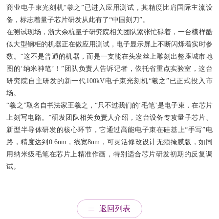
商业电子束光刻机“羲之”已进入应用测试，其精度比肩国际主流设
备，标志着量子芯片研发从此有了“中国刻刀”。
在测试现场，浙大余杭量子研究院相关团队紧张忙碌着，一台模样酷
似大型钢柜的机器正在做应用测试，电子显示屏上不断闪烁着实时参
数。“这不是普通的机器，而是一支能在头发丝上雕刻出整座城市地
图的‘纳米神笔’！”团队负责人告诉记者，依托省重点实验室，这台
研究院自主研发的新一代100kV电子束光刻机“羲之”已正式投入市
场。
“羲之”取名自书法家王羲之，“只不过我们的‘毛笔’是电子束，在芯片
上刻写电路。”研发团队相关负责人介绍，这台设备专攻量子芯片、
新型半导体研发的核心环节，它通过高能电子束在硅基上“手写”电
路，精度达到0.6nm，线宽8nm，可灵活修改设计无须掩膜版，如同
用纳米级毛笔在芯片上精准作画，特别适合芯片研发初期的反复调
试。
返回列表