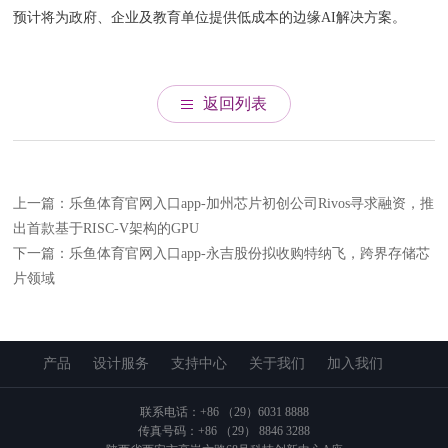
预计将为政府、企业及教育单位提供低成本的边缘AI解决方案。
返回列表
上一篇：乐鱼体育官网入口app-加州芯片初创公司Rivos寻求融资，推
出首款基于RISC-V架构的GPU
下一篇：乐鱼体育官网入口app-永吉股份拟收购特纳飞，跨界存储芯
片领域
产品
设计服务
支持中心
关于我们
加入我们
联系电话：+86 （29）6031 8888
传真号码：+86 （29） 8846 3288