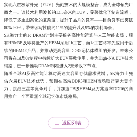
实现六层极紫外光（EUV）光刻技术的大规模整合，成为全球领先厂
商之一。该技术利用波长约13.5奈米的EUV，显著优化了制造流程，
降低了多重图案化的复杂度，提升了晶片的良率——目前良率已突破
80%-90%，带来读写性能约11%的提升以及9%的功耗降低。
SK海力士的1c DRAM计划主要服务高性能运算与人工智能市场，现
有HBM3E及即将量产的HBM4采用1b工艺，而1c工艺将率先应用于后
续的HBM4E产品，并推动更高容量DDR5记忆体模组的开发。未来公
司将在1d及0a制程中持续扩大EUV层数使用，并为High-NA EUV技术
铺路，进一步推动DRAM制程进入2奈米以下节点。
随着全球AI及高性能计算对高速大容量存储需求激增，SK海力士凭
借六层EUV技术优势，预期在高端DDR5和HBM市场取得更大竞争
力，挑战三星等竞争对手，并加速TB级HBM4及万兆速率DDR6的商
用推广，全面重塑全球记忆体市场格局。
返回列表