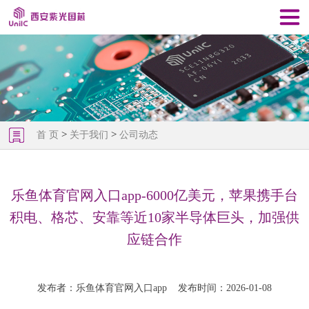
>
>
首 页
关于我们
公司动态
乐鱼体育官网入口app-6000亿美元，苹果携手台
积电、格芯、安靠等近10家半导体巨头，加强供
应链合作
发布者：乐鱼体育官网入口app
发布时间：2026-01-08