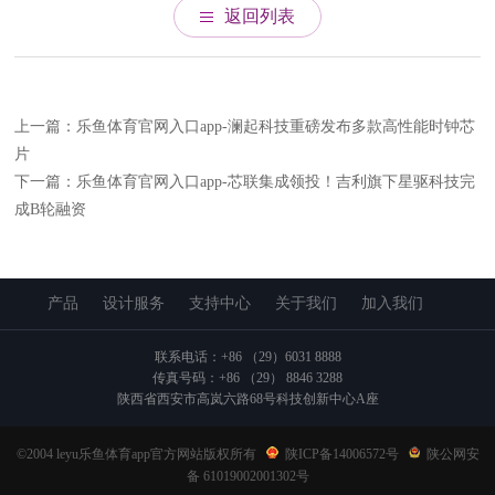
返回列表
上一篇：乐鱼体育官网入口app-澜起科技重磅发布多款高性能时钟芯
片
下一篇：乐鱼体育官网入口app-芯联集成领投！吉利旗下星驱科技完
成B轮融资
产品
设计服务
支持中心
关于我们
加入我们
联系电话：+86 （29）6031 8888
传真号码：+86 （29） 8846 3288
陕西省西安市高岚六路68号科技创新中心A座
©2004 leyu乐鱼体育app官方网站版权所有
陕ICP备14006572号
陕公网安
备 61019002001302号