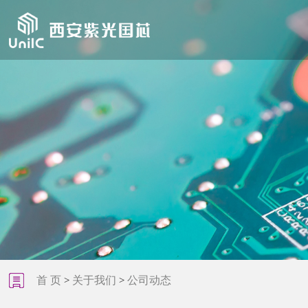
首 页
关于我们
公司动态
>
>