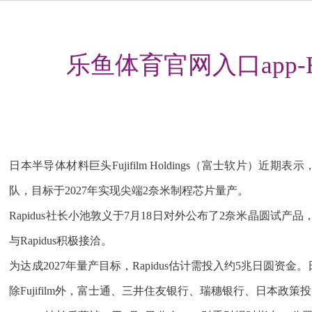
乐鱼体育官网入口app-F
日本半导体材料巨头Fujifilm Holdings（富士软片）
队，目标于2027年实现尖端2奈米制程芯片量产。
Rapidus社长小池敦义于7月18日对外公布了2奈米晶圆试
与Rapidus积极接洽。
为达成2027年量产目标，Rapidus估计需投入约5兆日圆资
除Fujifilm外，富士通、三井住友银行、瑞穗银行、日本