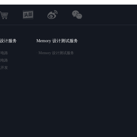
C 设计服务
Memory 设计测试服务
字电路
· Memory 设计测试服务
拟电路
试开发