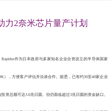
出资，助力2奈米芯片量产计划
性。 Rapidus作为日本政府与多家知名企业合资设立的半导体国家
PDK），方便客户评估并洽谈合作。据悉，已有约30至40家企业
十年内投资总额可达3.6兆日圆。但仍面临超过3兆日圆的资金缺口。